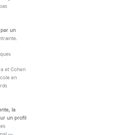
 pas
 par un
trainte.
iques
ra et Cohen
cole en
rds
ente, la
ur un profil
les
inal —