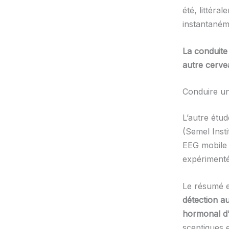
été, littéra
instantaném
La conduite 
autre cerve
Conduire un
L’autre étu
(Semel Inst
EEG mobile 
expérimenté
Le résumé e
détection a
hormonal d’a
sceptiques e