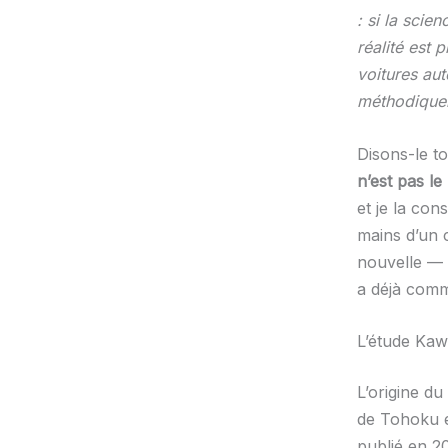
: si la scien
réalité est
voitures aut
méthodiquem
Disons-le to
n’est pas l
et je la con
mains d’un c
nouvelle — c
a déjà comm
L’étude Kaw
L’origine du
de Tohoku e
publié en 20