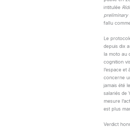
intitulée
Rid
preliminary 
fallu comme
Le protocol
depuis dix 
la moto au q
cognition v
l’espace et
concerne un 
jamais été l
salariés de
mesure l’act
est plus ma
Verdict honn