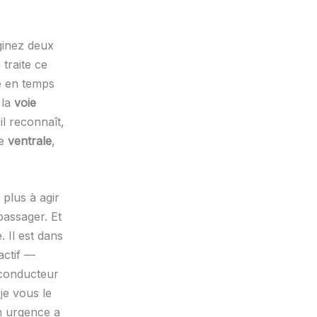
ginez deux
traite ce
ge en temps
 la
voie
il reconnaît,
te
ventrale
,
plus à agir
passager. Et
. Il est dans
actif —
 conducteur
 je vous le
n urgence a