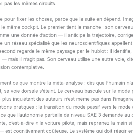
nt
pas les mêmes circuits
.
e pour fixer les choses, parce que la suite en dépend. Ima
 le même cockpit. Le premier tient le manche : son cerveau 
omme une donnée d’action — il anticipe la trajectoire, corri
se un réseau spécialisé que les neuroscientifiques appellent
 second regarde le même paysage par le hublot : il identifie, 
— mais il n’agit pas. Son cerveau utilise une autre voie, di
vision contemplative.
ement ce que montre la méta-analyse : dès que l’humain n’a 
t, sa voie dorsale s’éteint. Le cerveau bascule sur le mode 
le plus inquiétant des auteurs n’est même pas dans l’imagerie
ations pratiques : la transition du mode passif vers le mode 
ce que l’autonomie partielle de niveau SAE 3 demande au
rte, c’est-à-dire « la voiture pilote, mais reprenez la main si
 est cognitivement coûteuse. Le système qui doit réagir e