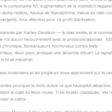
de la composante N1, augmentation de la
mismatch negativi
 alpha relative, hausse de l’épinéphrine, baisse du ratio c
ergents, tous attendus pour ce profil d’activation.
financée par Harley-Davidson — le biais existe, je le nomme
e n’a aucun recouvrement avec le protocole japonais : EE
S chronique, biomarqueurs hormonaux contre tests
taux, deux pays, presque une décennie d’écart. Le sign
le bruit industriel.
taxis londoniens et les jongleurs nous apprennent sur le ce
dre pourquoi la moto active ce que l’autopilot désactive, i
nstant le sujet du deux-roues. Trois études classiques, vite
poser le cadre.