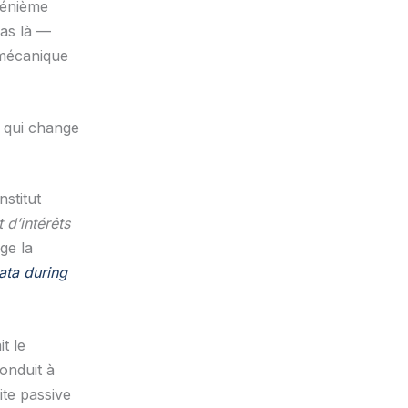
e énième
pas là —
 mécanique
 qui change
stitut
 d’intérêts
ge la
ata during
t le
onduit à
ite passive