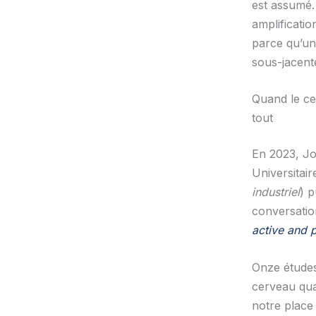
est assumé. 
amplificatio
parce qu’un
sous-jacent
Quand le ce
tout
En 2023, Jo
Universita
industriel
) 
conversatio
active and p
Onze études,
cerveau quan
notre place