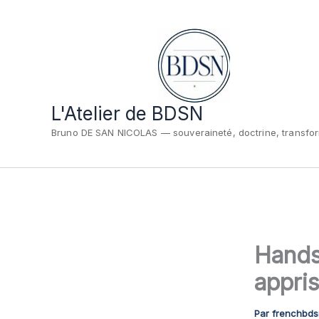
Aller
au
contenu
L'Atelier de BDSN
Bruno DE SAN NICOLAS — souveraineté, doctrine, transfo
Hands
appris
Par
frenchbd