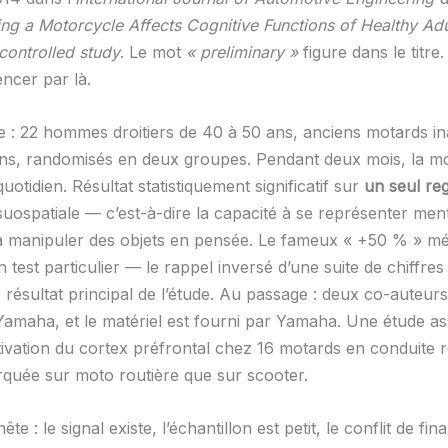
ing a Motorcycle Affects Cognitive Functions of Healthy Ad
controlled study
. Le mot
« preliminary »
figure dans le titre. 
ncer par là.
e : 22 hommes droitiers de 40 à 50 ans, anciens motards ina
ans, randomisés en deux groupes. Pendant deux mois, la mo
uotidien. Résultat statistiquement significatif sur
un seul reg
isuospatiale — c’est-à-dire la capacité à se représenter me
 à manipuler des objets en pensée. Le fameux « +50 % » mé
test particulier — le rappel inversé d’une suite de chiffres
e résultat principal de l’étude. Au passage : deux co-auteur
 Yamaha, et le matériel est fourni par Yamaha. Une étude a
ivation du cortex préfrontal chez 16 motards en conduite rée
rquée sur moto routière que sur scooter.
ête : le signal existe, l’échantillon est petit, le conflit de f