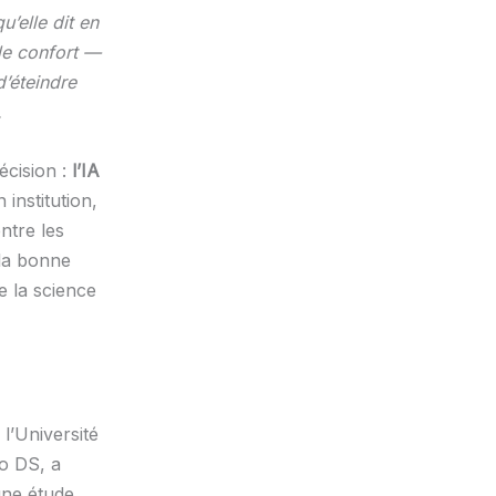
u’elle dit en
de confort —
d’éteindre
.
écision :
l’IA
 institution,
ntre les
 la bonne
e la science
l’Université
o DS, a
ne étude