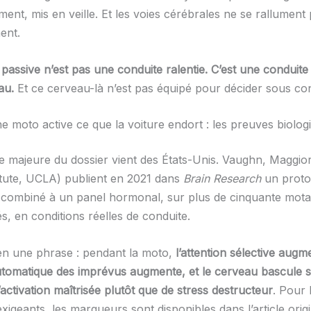
lement, mis en veille. Et les voies cérébrales ne se rallument
ent.
passive n’est pas une conduite ralentie. C’est une conduite
au.
Et ce cerveau-là n’est pas équipé pour décider sous con
e moto active ce que la voiture endort : les preuves biolog
de majeure du dossier vient des États-Unis. Vaughn, Maggio
itute, UCLA) publient en 2021 dans
Brain Research
un proto
combiné à un panel hormonal, sur plus de cinquante mota
s, en conditions réelles de conduite.
n une phrase : pendant la moto,
l’attention sélective augm
utomatique des imprévus augmente, et le cerveau bascule s
ctivation maîtrisée plutôt que de stress destructeur
. Pour 
xigeants, les marqueurs sont disponibles dans l’article orig