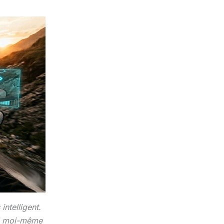
ntelligent.
ard moi-même