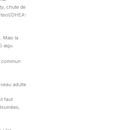
ty
, chute de
ortisol/DHEA-
. Mais la
G aigu
al commun
rveau adulte
l faut
 résumées,