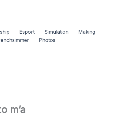
ship
Esport
Simulation
Making
renchsimmer
Photos
to m’a