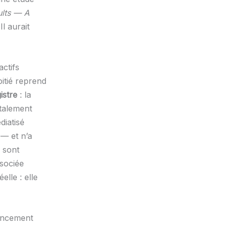
ults — A
Il aurait
ctifs
itié reprend
istre
: la
ntalement
diatisé
 — et n’a
s sont
ssociée
lle : elle
inancement