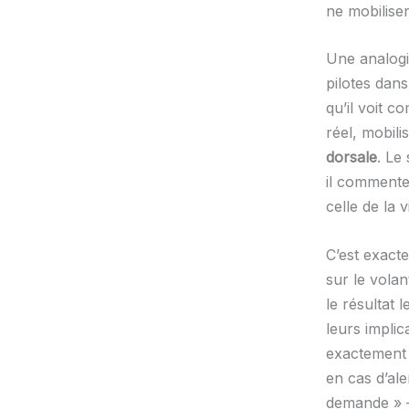
ne mobilise
Une analogi
pilotes dans
qu’il voit c
réel, mobili
dorsale
. Le
il commente 
celle de la 
C’est exact
sur le volan
le résultat 
leurs implic
exactement 
en cas d’ale
demande » —