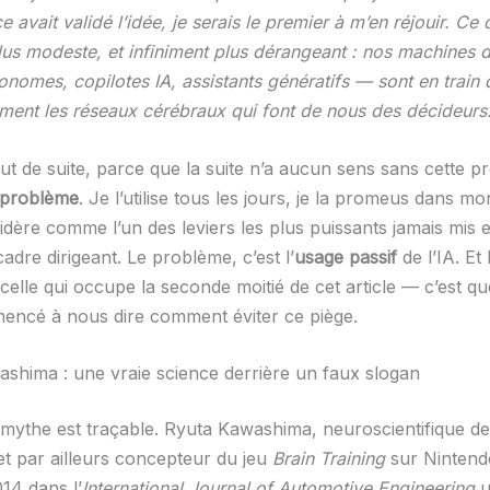
ce avait validé l’idée, je serais le premier à m’en réjouir. Ce q
 plus modeste, et infiniment plus dérangeant : nos machines 
onomes, copilotes IA, assistants génératifs — sont en train 
ent les réseaux cérébraux qui font de nous des décideurs
ut de suite, parce que la suite n’a aucun sens sans cette pr
e problème
. Je l’utilise tous les jours, je la promeus dans mon
sidère comme l’un des leviers les plus puissants jamais mis e
adre dirigeant. Le problème, c’est l’
usage passif
de l’IA. Et
elle qui occupe la seconde moitié de cet article — c’est qu
encé à nous dire comment éviter ce piège.
ashima : une vraie science derrière un faux slogan
 mythe est traçable. Ryuta Kawashima, neuroscientifique de 
t par ailleurs concepteur du jeu
Brain Training
sur Nintend
14 dans l’
International Journal of Automotive Engineering
u