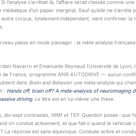
Si l’analyse s’arrêtait là, l’affaire serait classée comme un
n médiatique d’un papier marginal. Sauf qu’elle ne s’arrête 
 autre corpus, totalement indépendant, vient confirmer la
e.
rveau passe en mode passager : la méta-analyse française
rdan Navarro et Emanuelle Reynaud (Université de Lyon, In
ire de France, programme ANR AUTODRIVE —
aucun conflit
publient dans
Brain and Behavior
une méta-analyse qui chan
n :
Hands off, brain off? A meta-analysis of neuroimaging d
assive driving
. Le titre est en lui-même une thèse.
 dix-sept contrastes, IRMf et TEP. Question posée : que fai
d on conduit activement, et que fait-il quand le véhicule c
 ? La réponse est sans équivoque. Conduite active et condu