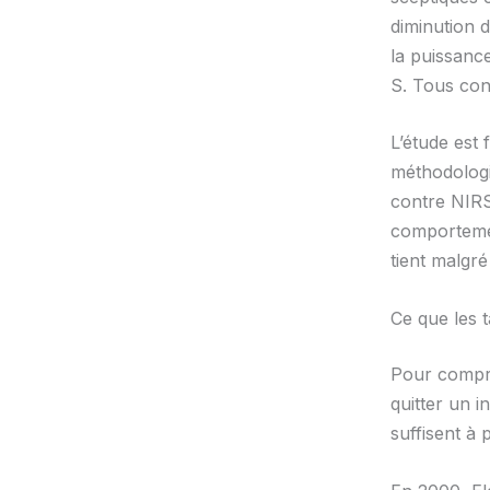
diminution 
la puissance
S. Tous conv
L’étude est 
méthodologi
contre NIR
comportemen
tient malgré 
Ce que les 
Pour compren
quitter un i
suffisent à 