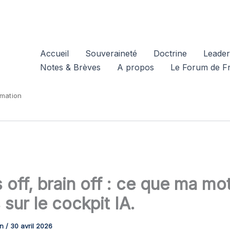
Accueil
Souveraineté
Doctrine
Leader
Notes & Brèves
A propos
Le Forum de F
rmation
 off, brain off : ce que ma mo
 sur le cockpit IA.
sn
/
30 avril 2026