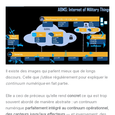
Il existe des images qui parlent mieux que de longs
discours. Celle que j’utilise régulièrement pour expliquer le
continuum numérique
en fait partie.
Elle a ceci de précieux qu’elle rend
concret
ce qui est trop
souvent abordé de manière abstraite : un continuum
numérique
parfaitement intégré au continuum opérationnel
,
des capteurs jusqu’aux effecteurs
— et inversement, des