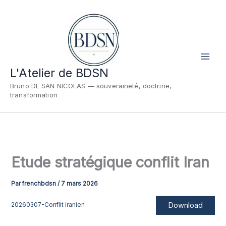
Aller
au
contenu
L'Atelier de BDSN
Bruno DE SAN NICOLAS — souveraineté, doctrine,
transformation
Etude stratégique conflit Iran
Par
frenchbdsn
/
7 mars 2026
Download
20260307-Conflit iranien