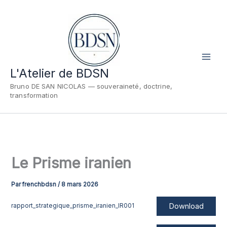
Aller
au
contenu
L'Atelier de BDSN
Bruno DE SAN NICOLAS — souveraineté, doctrine,
transformation
Le Prisme iranien
Par
frenchbdsn
/
8 mars 2026
Download
rapport_strategique_prisme_iranien_IR001