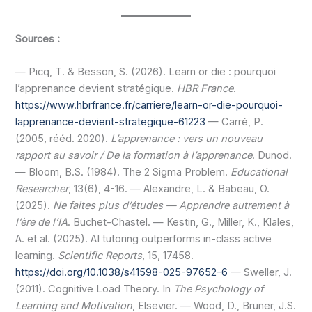
Sources :
— Picq, T. & Besson, S. (2026). Learn or die : pourquoi
l’apprenance devient stratégique.
HBR France
.
https://www.hbrfrance.fr/carriere/learn-or-die-pourquoi-
lapprenance-devient-strategique-61223
— Carré, P.
(2005, rééd. 2020).
L’apprenance : vers un nouveau
rapport au savoir / De la formation à l’apprenance
. Dunod.
— Bloom, B.S. (1984). The 2 Sigma Problem.
Educational
Researcher
, 13(6), 4-16. — Alexandre, L. & Babeau, O.
(2025).
Ne faites plus d’études — Apprendre autrement à
l’ère de l’IA
. Buchet-Chastel. — Kestin, G., Miller, K., Klales,
A. et al. (2025). AI tutoring outperforms in-class active
learning.
Scientific Reports
, 15, 17458.
https://doi.org/10.1038/s41598-025-97652-6
— Sweller, J.
(2011). Cognitive Load Theory. In
The Psychology of
Learning and Motivation
, Elsevier. — Wood, D., Bruner, J.S.