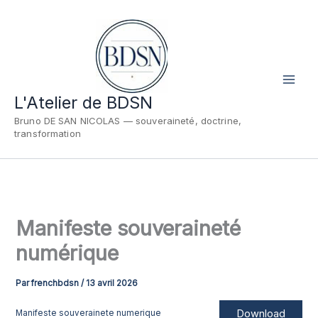
Aller
au
contenu
L'Atelier de BDSN
Bruno DE SAN NICOLAS — souveraineté, doctrine,
transformation
Manifeste souveraineté
numérique
Par
frenchbdsn
/
13 avril 2026
Download
Manifeste souverainete numerique